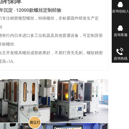
品牌保障
5年沉淀 · 12000款螺丝定制经验
咨询创始
15专注精密微型螺丝，特殊螺丝，非标紧固件研发生产定
制.
咨询客服
拥有行内日本进口多工位机器及其他普通设备，可定制异形
非标螺丝.
自主开发模具螺丝成形效果好，不易打滑无毛刺，螺纹精密
咨询热线
度高≤3A.