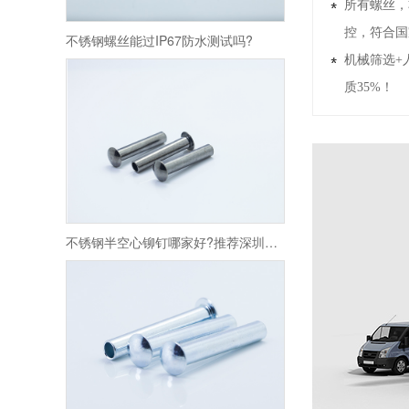
所有螺丝，
控，符合国
不锈钢螺丝能过IP67防水测试吗?
机械筛选+
质35%！
不锈钢半空心铆钉哪家好?推荐深圳金鑫源!