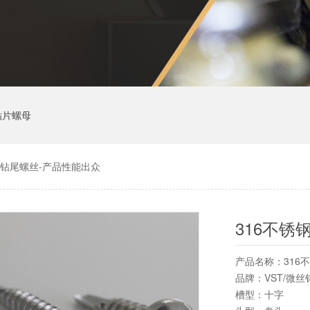
贴片螺母
钢钻尾螺丝-产品性能出众
316不锈
产品名称：316
品牌：VST/微
槽型：十字