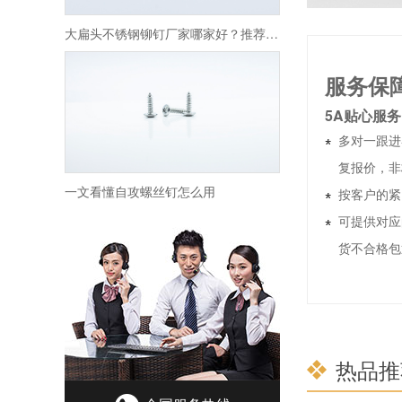
大扁头不锈钢铆钉厂家哪家好？推荐深圳微丝钉！
服务保
5A贴心服务
多对一跟进
复报价，非
一文看懂自攻螺丝钉怎么用
按客户的紧
可提供对应
货不合格包
热品推