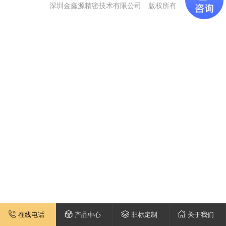
深圳金鑫源精密技术有限公司
版权所有
在线电话
产品中心
非标定制
关于我们