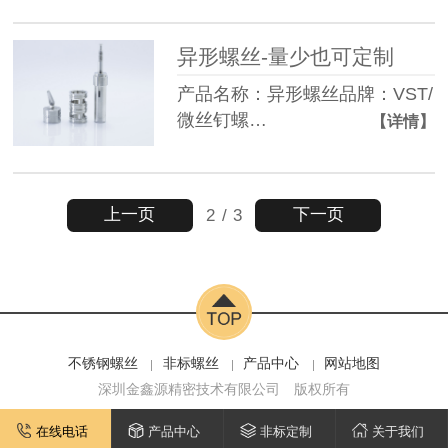
异形螺丝-量少也可定制
产品名称：异形螺丝品牌：VST/
微丝钉螺…
【详情】
上一页
下一页
2
/
3
不锈钢螺丝
非标螺丝
产品中心
网站地图
深圳金鑫源精密技术有限公司
版权所有
在线电话
产品中心
非标定制
关于我们