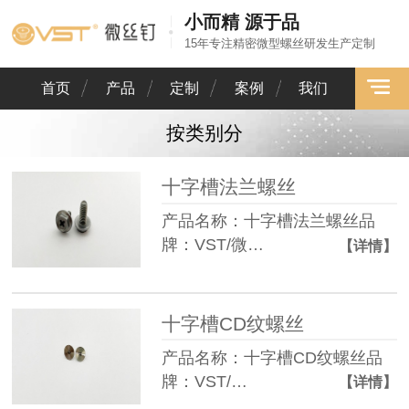
小而精 源于品
15年专注精密微型螺丝研发生产定制
首页
产品
定制
案例
我们
按类别分
十字槽法兰螺丝
产品名称：十字槽法兰螺丝品
牌：VST/微…
【详情】
十字槽CD纹螺丝
产品名称：十字槽CD纹螺丝品
牌：VST/…
【详情】